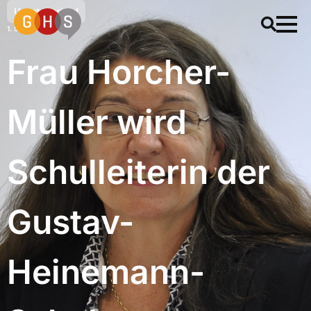
Uncategorized
1. September 2009
Frau Horcher-
Müller wird
Schulleiterin der
Gustav-
Heinemann-