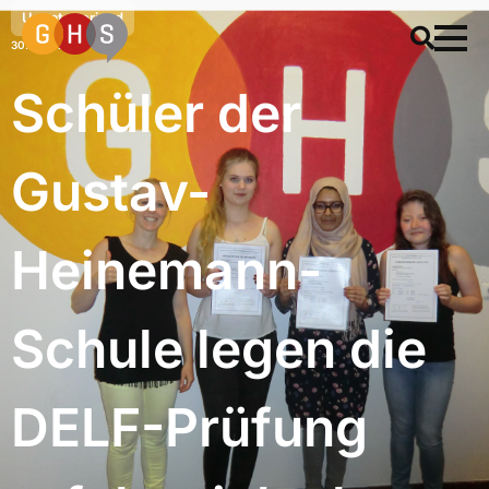
Uncategorized
30. Juni 2016
Schüler der
Gustav-
Heinemann-
Schule legen die
DELF-Prüfung