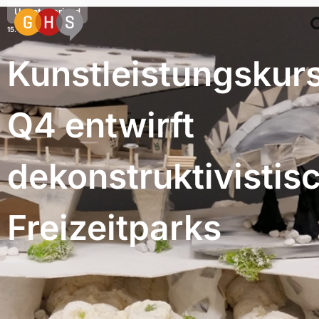
Uncategorized
15. Mai 2022
Kunstleistungskur
Q4 entwirft
dekonstruktivistis
Freizeitparks