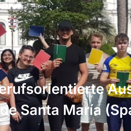
erufsorientierte Au
 de Santa María (Sp