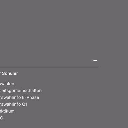
r Schüler
wahlen
beitsgemeinschaften
rswahlinfo E-Phase
rswahlinfo Q1
aktikum
BO