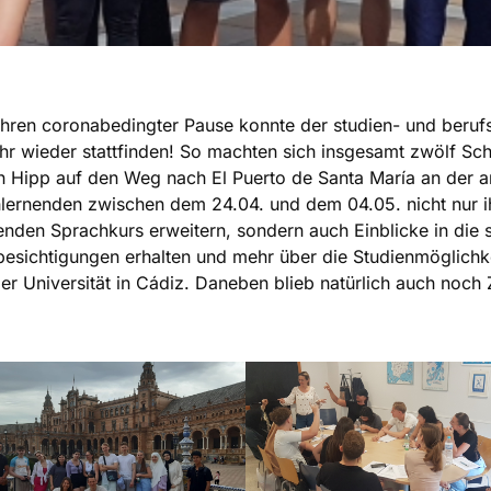
hren coronabedingter Pause konnte der studien- und berufs
hr wieder stattfinden! So machten sich insgesamt zwölf Sch
 Hipp auf den Weg nach El Puerto de Santa María an der a
hlernenden zwischen dem 24.04. und dem 04.05. nicht nur i
denden Sprachkurs erweitern, sondern auch Einblicke in die
besichtigungen erhalten und mehr über die Studienmöglichk
r Universität in Cádiz. Daneben blieb natürlich auch noch Z