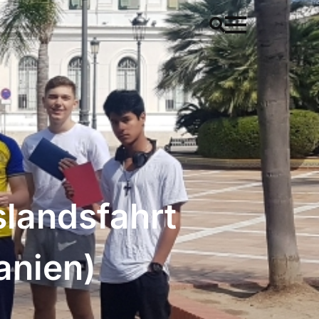
slandsfahrt
anien)