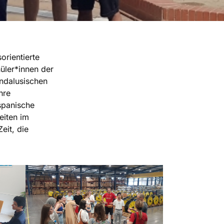
orientierte
üler*innen der
ndalusischen
hre
 spanische
eiten im
eit, die