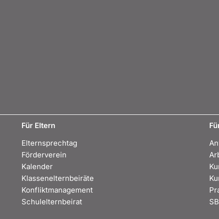
Für Eltern
Fü
Elternsprechtag
An
Förderverein
Ar
Kalender
Ku
Klassenelternbeiräte
Ku
Konfliktmanagement
Pr
Schulelternbeirat
S