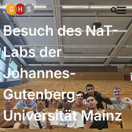
Uncategorized
7. Juli 2023
Besuch des NaT-
Labs der
Johannes-
Gutenberg-
Universität Mainz