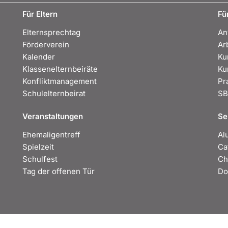
Für Eltern
Fü
Elternsprechtag
An
Förderverein
Ar
Kalender
Ku
Klassenelternbeiräte
Ku
Konfliktmanagement
Pr
Schulelternbeirat
S
Veranstaltungen
Se
Ehemaligentreff
Al
Spielzeit
Ca
Schulfest
Ch
Tag der offenen Tür
Do