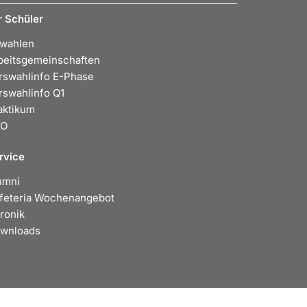
r Schüler
wahlen
beitsgemeinschaften
rswahlinfo E-Phase
rswahlinfo Q1
aktikum
BO
rvice
umni
feteria Wochenangebot
ronik
wnloads