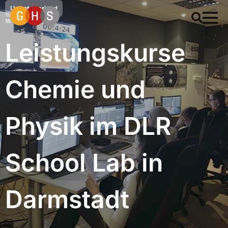
Uncategorized
18. März 2026
Leistungskurse
Chemie und
Physik im DLR
School Lab in
Darmstadt