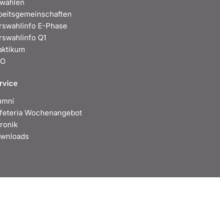
wahlen
beitsgemeinschaften
rswahlinfo E-Phase
rswahlinfo Q1
aktikum
BO
rvice
umni
feteria Wochenangebot
ronik
wnloads