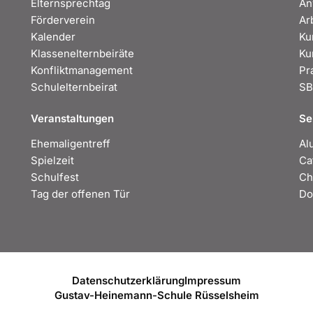
Elternsprechtag
An
Förderverein
Ar
Kalender
Ku
Klassenelternbeiräte
Ku
Konfliktmanagement
Pr
Schulelternbeirat
S
Veranstaltungen
Se
Ehemaligentreff
Al
Spielzeit
Ca
Schulfest
Ch
Tag der offenen Tür
Do
Datenschutzerklärung
Impressum
Gustav-Heinemann-Schule Rüsselsheim