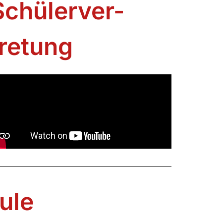
Schülerver-
tretung
ule