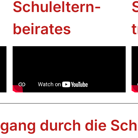
Schuleltern-
beirates
dgang durch die Sch