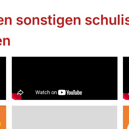
en sonstigen schul
en