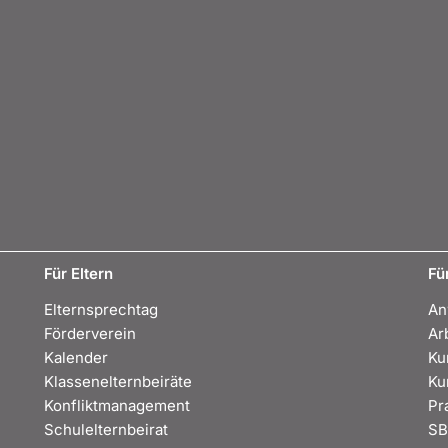
Für Eltern
Fü
Elternsprechtag
An
Förderverein
Ar
Kalender
Ku
Klassenelternbeiräte
Ku
Konfliktmanagement
Pr
Schulelternbeirat
S