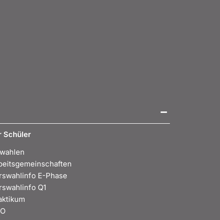
r Schüler
wahlen
beitsgemeinschaften
rswahlinfo E-Phase
rswahlinfo Q1
aktikum
BO