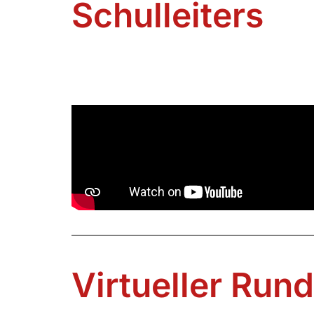
Schulleiters
Virtueller Run