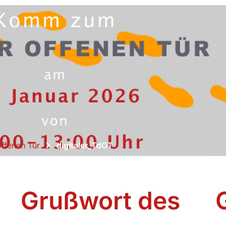
offenen Tür
digitaler_TdOT
Grußwort des